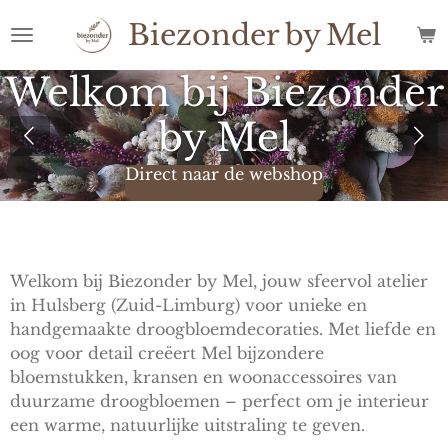
Ga
Biezonder
by
Mel
direct
naar
Welkom bij Biezonder
de
hoofdinhoud
by Mel
Direct naar de webshop
Welkom bij Biezonder by Mel, jouw sfeervol atelier
in Hulsberg (Zuid-Limburg) voor unieke en
handgemaakte droogbloemdecoraties. Met liefde en
oog voor detail creëert Mel bijzondere
bloemstukken, kransen en woonaccessoires van
duurzame droogbloemen – perfect om je interieur
een warme, natuurlijke uitstraling te geven.