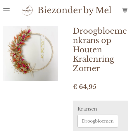
Ga
Biezonder
by
Mel
direct
naar
de
Droogbloeme
hoofdinhoud
nkrans op
Houten
Kralenring
Zomer
€ 64,95
Kransen
Droogbloemen