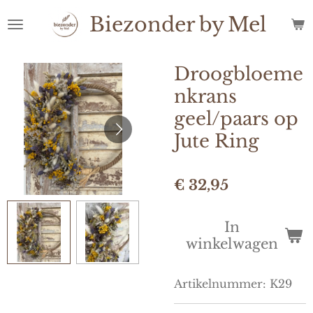
Ga
Biezonder
by
Mel
direct
naar
de
Droogbloeme
hoofdinhoud
nkrans
geel/paars op
Jute Ring
€ 32,95
In
winkelwagen
Artikelnummer:
K29