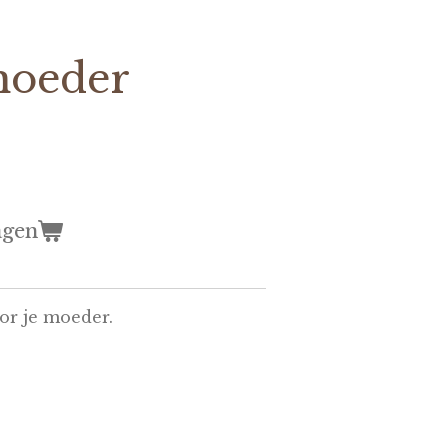
moeder
agen
or je moeder.